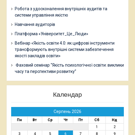
Робота з удосконалення внутрішніх аудитів та
системи управління якістю
Навчання аудиторів
Платформа «Університет_Це_Люди»
Вебінар «Якість освіти 4.0: як цифрові інструменти
трансформують внутрішні системи забезпечення
якості закладів освіти»
Фаховий семінар “Якість психологічної освіти: виклики
часу та перспективи розвитку”
Календар
Серпень 2026
Пн
Вт
Ср
Чт
Пт
Сб
Нд
1
2
3
4
5
6
7
8
9