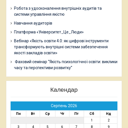
Робота з удосконалення внутрішніх аудитів та
системи управління якістю
Навчання аудиторів
Платформа «Університет_Це_Люди»
Вебінар «Якість освіти 4.0: як цифрові інструменти
трансформують внутрішні системи забезпечення
якості закладів освіти»
Фаховий семінар “Якість психологічної освіти: виклики
часу та перспективи розвитку”
Календар
Серпень 2026
Пн
Вт
Ср
Чт
Пт
Сб
Нд
1
2
3
4
5
6
7
8
9