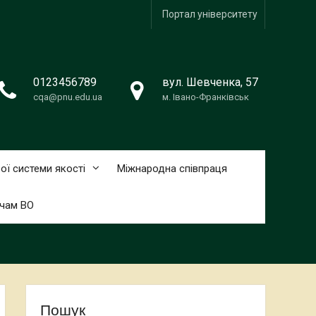
Портал університету
0123456789
вул. Шевченка, 57
cqa@pnu.edu.ua
м. Івано-Франківськ
ої системи якості
Міжнародна співпраця
чам ВО
Пошук