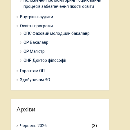
Положення про моніторинг і оцінювання
процесів забезпечення якості освіти
Внутрішні аудити
Освітні програми
ОПС Фаховий молодший бакалавр
ОР Бакалавр
ОР Магістр
ОНР Доктор філософії
Гарантам ОП
Здобувачам ВО
Архіви
Червень 2026
(3)