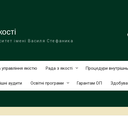
ості
ситет імені Василя Стефаника
 управління якістю
Рада з якості
Процедури внутрішнь
ішні аудити
Освітні програми
Гарантам ОП
Здобува