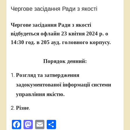
забезпечення якості»
Чергове засідання Ради з якості
В університеті успішно
відбулася робоча зустріч
експертної спільноти
Чергове засідання Ради з якості
НАЗЯВО
відбудеться офлайн 23 квітня 2024 р. о
Круглий стіл «Управління
якістю освітніх програм
14:30 год. в 205 ауд. головного корпусу.
спеціальності D5
«Маркетинг»
У Карпатському
Порядок денний:
університеті відбулася
зустріч із керівництвом
Розгляд та затвердження
НАЗЯВО
Робота з удосконалення
задокументованої інформації системи
внутрішніх аудитів та
управління якістю.
системи управління
якістю
Різне
.
Facebook
Mastodon
Email
Поділитися